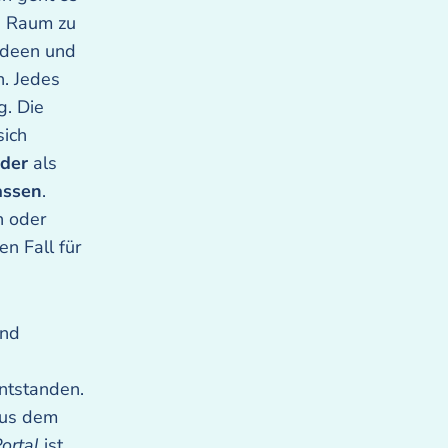
d Raum zu
Ideen und
n. Jedes
g. Die
sich
nder
als
assen
.
h oder
en Fall für
und
ntstanden.
aus dem
ortal
ist