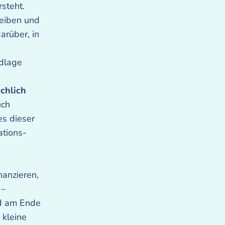
rsteht.
reiben und
arüber, in
ndlage
chlich
uch
es dieser
ations-
nanzieren,
 –
nd am Ende
 kleine