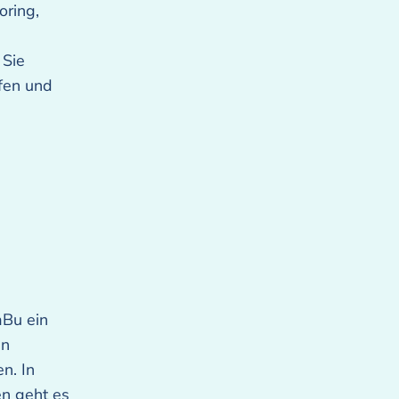
oring,
 Sie
fen und
aBu ein
in
n. In
en geht es