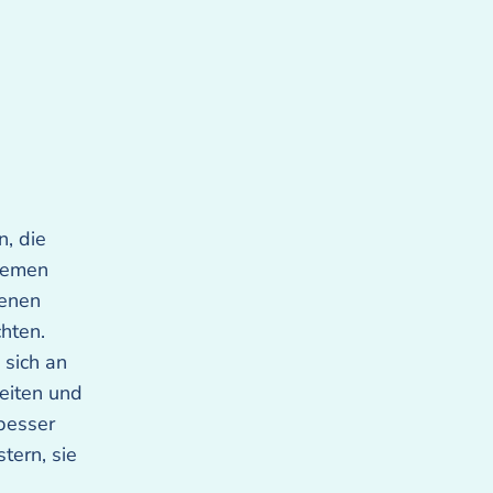
n, die
Themen
genen
hten.
 sich an
beiten und
besser
tern, sie