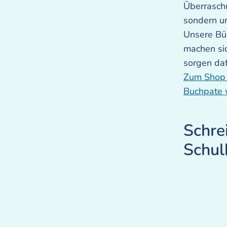
Überraschu
sondern 
Unsere Bü
machen sic
sorgen daf
Zum Shop –
Buchpate
Schre
Schul