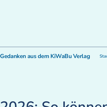
Zum
Inhalt
springen
Gedanken aus dem KiWaBu Verlag
Sta
2026: So können