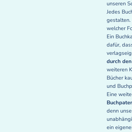
unseren Sc
Jedes Buch
gestalten.
welcher Fo
Ein Buchka
dafür, da
verlagseig
durch den
weiteren K
Bücher kau
und Buchpr
Eine weite
Buchpate
denn unser
unabhängi
ein eigene