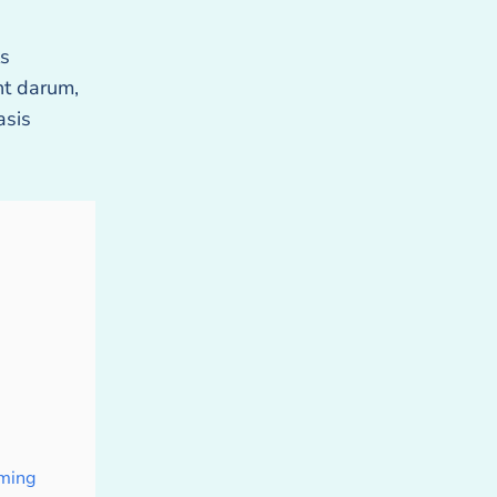
ls
ht darum,
asis
oming