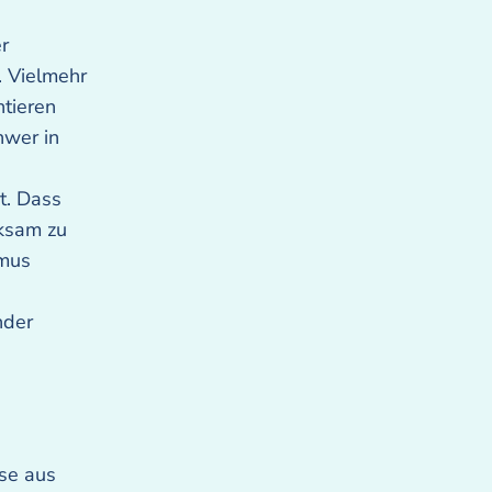
r
. Vielmehr
ntieren
hwer in
t. Dass
rksam zu
hmus
nder
sse aus