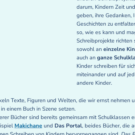
darum, Kindern Zeit un
geben, ihre Gedanken, 
Geschichten zu entfalte
so, wie es kann und ma
Schreibprojekte richten 
sowohl an
einzelne Ki
auch an
ganze Schulkl
Kinder schreiben für sic
miteinander und auf jed
andere Kinder.
keln Texte, Figuren und Welten, die wir ernst nehmen 
h in einem Buch in Szene setzen.
erer Bücher sind bereits gemeinsam mit Schulklassen e
ispiel
Makichane
und
Das Portal
, beides Bücher, die 
en Schreiben von Kindern hervorgegangen sind.
Das P